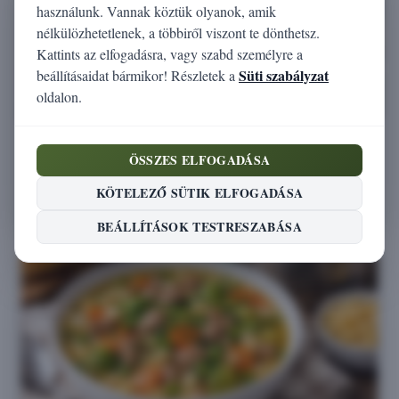
használunk. Vannak köztük olyanok, amik
nélkülözhetetlenek, a többiről viszont te dönthetsz.
Kattints az elfogadásra, vagy szabd személyre a
Süti szabályzat
beállításaidat bármikor! Részletek a
oldalon.
Görögdinnyés gazpacho
ÖSSZES ELFOGADÁSA
Megnézem
KÖTELEZŐ SÜTIK ELFOGADÁSA
BEÁLLÍTÁSOK TESTRESZABÁSA