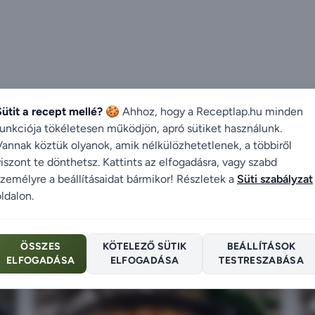
Sütit a recept mellé? 🍪
Ahhoz, hogy a Receptlap.hu minden
funkciója tökéletesen működjön, apró sütiket használunk.
Vannak köztük olyanok, amik nélkülözhetetlenek, a többiről
viszont te dönthetsz. Kattints az elfogadásra, vagy szabd
személyre a beállításaidat bármikor! Részletek a
Süti szabályzat
ldalon.
 ezt az alapanyagot
ÖSSZES
KÖTELEZŐ SÜTIK
BEÁLLÍTÁSOK
ELFOGADÁSA
ELFOGADÁSA
TESTRESZABÁSA