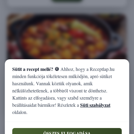
Sütit a recept mellé? 🍪
Ahhoz, hogy a Receptlap.hu
minden funkciója tökéletesen működjön, apró sütiket
A klasszikus magyar paprikás krumpli
használunk. Vannak köztük olyanok, amik
receptje
nélkülözhetetlenek, a többiről viszont te dönthetsz.
Kattints az elfogadásra, vagy szabd személyre a
Megnézem
Süti szabályzat
beállításaidat bármikor! Részletek a
oldalon.
ÖSSZES ELFOGADÁSA