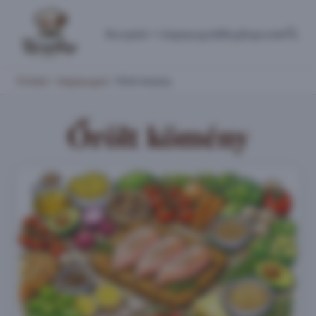
Receptek
Alapanyagok
Blog
Kapcsolat
Főoldal
/
Alapanyagok
/
Őrölt kömény
Őrölt kömény