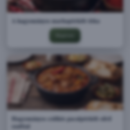
A hagyományos marhapörkölt titka
Megnézem
Hagyományos csülkös pacalpörkölt sűrű
szafttal