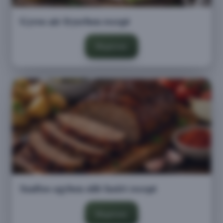
Gyros air fryerben recept
Megnézem
Szaftos egyben sült fasírt recept
Megnézem