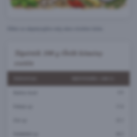
Ehhez az alapanyaghoz még nincs részletes leírás.
Tápérték 100 g Őrölt kömény
esetén
TÁPANYAG
MENNYISÉG (100 G)
Kalória (kcal)
375
Fehérje (g)
17,8
Zsír (g)
22,3
Szénhidrát (g)
44,2