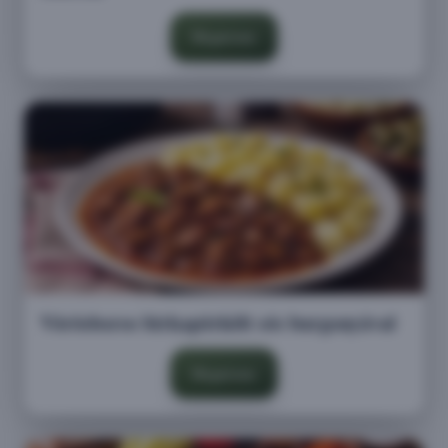
Megnézem
Vörösboros birkapörkölt sós burgonyával
Megnézem