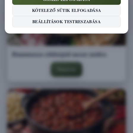
KÖTELEZŐ SÜTIK ELFOGADÁSA
BEÁLLÍTÁSOK TESTRESZABÁSA
Hummuszos zöldségtál mezze módra
Megnézem