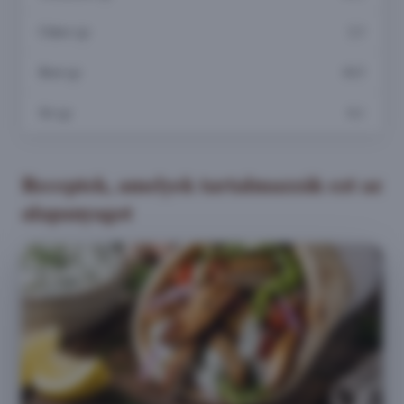
Cukor (g)
2,3
Rost (g)
10,5
Só (g)
0,1
Receptek, amelyek tartalmazzák ezt az
alapanyagot