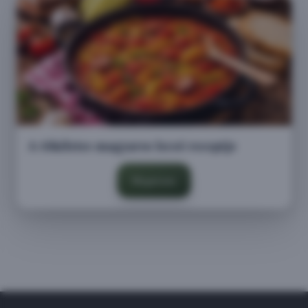
A tökéletes magyaros lecsó receptje
Megnézem