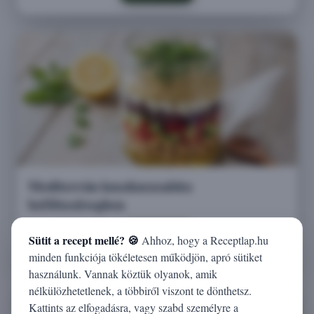
Mediterrán kuszkuszsaláta
befőttesüvegben
Sütit a recept mellé? 🍪
Ahhoz, hogy a Receptlap.hu
Megnézem
minden funkciója tökéletesen működjön, apró sütiket
használunk. Vannak köztük olyanok, amik
nélkülözhetetlenek, a többiről viszont te dönthetsz.
Kattints az elfogadásra, vagy szabd személyre a