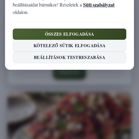
Süti szabályzat
beállításaidat bármikor! Részletek a
oldalon.
ÖSSZES ELFOGADÁSA
KÖTELEZŐ SÜTIK ELFOGADÁSA
Görögdinnyés gazpacho
BEÁLLÍTÁSOK TESTRESZABÁSA
Megnézem