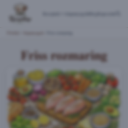
Receptek
Alapanyagok
Blog
Kapcsolat
Főoldal
/
Alapanyagok
/
Friss rozmaring
Friss rozmaring