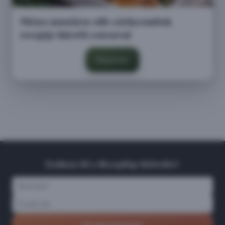
Mézes-mustáros sült csirkecombok
receptje húsvéti csavarral
Megnézem
Iratkozz fel a Receptlap hírlevélre!