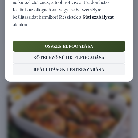
nélkülözhetetlenek, a többiről viszont te dönthetsz.
Kattints az elfogadásra, vagy szabd személyre a
Cukor (g)
0
Süti szabályzat
beállításaidat bármikor! Részletek a
oldalon.
Rost (g)
14
Só (g)
0,1
ÖSSZES ELFOGADÁSA
KÖTELEZŐ SÜTIK ELFOGADÁSA
Receptek, amelyek tartalmazzák ezt az
BEÁLLÍTÁSOK TESTRESZABÁSA
alapanyagot