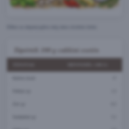
Ehhez az alapanyaghoz még nincs részletes leírás.
Tápérték 100 g cukkini esetén
TÁPANYAG
MENNYISÉG (100 G)
Kalória (kcal)
17
Fehérje (g)
1,2
Zsír (g)
0,3
Szénhidrát (g)
3,1