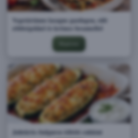
Vegetáriánus lasagne gazdagon, sült
zöldségekkel és krémes besamellel
Megnézem
Juhtúrós–bulguros töltött cukkini