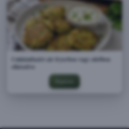
Cukkinifasírt air fryerben vagy sütőben
elkészítve
Megnézem