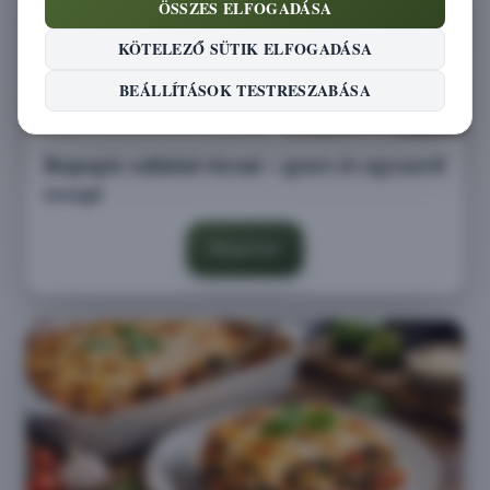
ÖSSZES ELFOGADÁSA
KÖTELEZŐ SÜTIK ELFOGADÁSA
BEÁLLÍTÁSOK TESTRESZABÁSA
Ropogós cukkini tócsni – gyors és egyszerű
recept
Megnézem