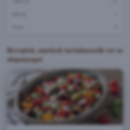
Cukor (g)
2,5
Rost (g)
1
Só (g)
0
Receptek, amelyek tartalmazzák ezt az
alapanyagot