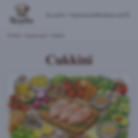
Receptek
Alapanyagok
Blog
Kapcsolat
Főoldal
/
Alapanyagok
/
Cukkini
Cukkini