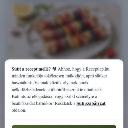
Mediterrán csirkenyárs air fryerben
Sütit a recept mellé? 🍪
Ahhoz, hogy a Receptlap.hu
cukkinivel és paprikával
minden funkciója tökéletesen működjön, apró sütiket
használunk. Vannak köztük olyanok, amik
nélkülözhetetlenek, a többiről viszont te dönthetsz.
Megnézem
Kattints az elfogadásra, vagy szabd személyre a
Süti szabályzat
beállításaidat bármikor! Részletek a
oldalon.