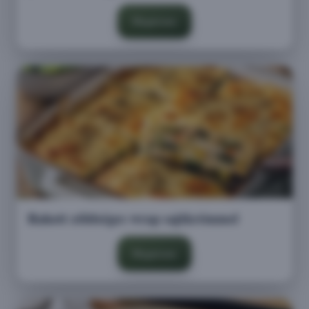
Megnézem
Rakott zöldséges wrap sajtkrémmel
Megnézem