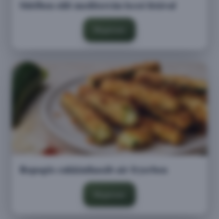
Sütőben sült mediterrán lecsó fetával
Megnézem
Ropogós cukkinihasáb air fryerben
Megnézem