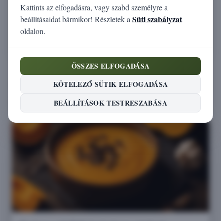
Cukor (g)
1,4
Kattints az elfogadásra, vagy szabd személyre a
Süti szabályzat
beállításaidat bármikor! Részletek a
Rost (g)
6
oldalon.
Só (g)
0,0
ÖSSZES ELFOGADÁSA
Receptek, amelyek tartalmazzák ezt az
KÖTELEZŐ SÜTIK ELFOGADÁSA
alapanyagot
BEÁLLÍTÁSOK TESTRESZABÁSA