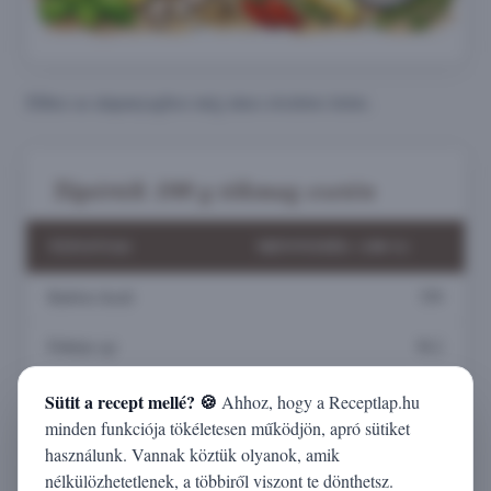
Ehhez az alapanyaghoz még nincs részletes leírás.
Tápérték 100 g tökmag esetén
TÁPANYAG
MENNYISÉG (100 G)
Kalória (kcal)
559
Fehérje (g)
30,2
Zsír (g)
49,1
Sütit a recept mellé? 🍪
Ahhoz, hogy a Receptlap.hu
minden funkciója tökéletesen működjön, apró sütiket
Szénhidrát (g)
10,7
használunk. Vannak köztük olyanok, amik
nélkülözhetetlenek, a többiről viszont te dönthetsz.