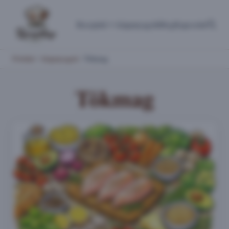
Receptek
Alapanyagok
Blog
Kapcsolat
Főoldal
/
Alapanyagok
/
Tökmag
Tökmag