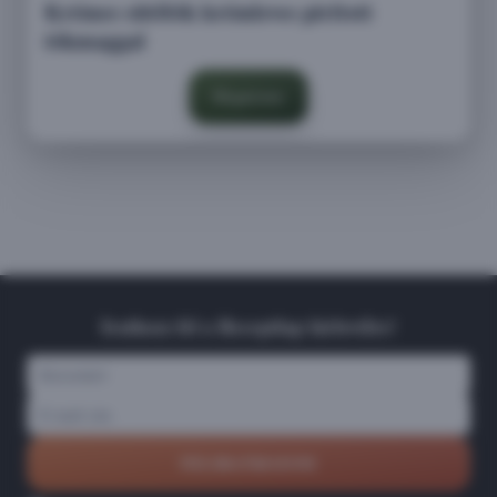
Krémes sütőtök krémleves pirított
tökmaggal
Megnézem
Iratkozz fel a Receptlap hírlevélre!
FELIRATKOZOM