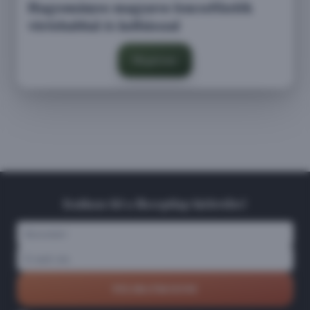
Hagyományos magyaros lencsefőzelék
vörösbabbal és kolbásszal
Megnézem
Iratkozz fel a Receptlap hírlevélre!
FELIRATKOZOM