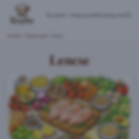
Receptek
Alapanyagok
Blog
Kapcsolat
Főoldal
/
Alapanyagok
/
Lencse
Lencse