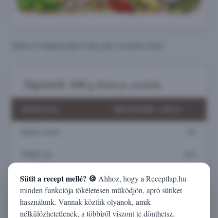
Ehhez az alapanyaghoz még nincs részletes leírás.
Tápérték 100 g lencse esetén
TÁPANYAG
MENNYISÉG (100 G)
Kalória (kcal)
352
Fehérje (g)
24,6
Zsír (g)
1,1
Sütit a recept mellé? 🍪
Ahhoz, hogy a Receptlap.hu
minden funkciója tökéletesen működjön, apró sütiket
Szénhidrát (g)
52,7
használunk. Vannak köztük olyanok, amik
nélkülözhetetlenek, a többiről viszont te dönthetsz.