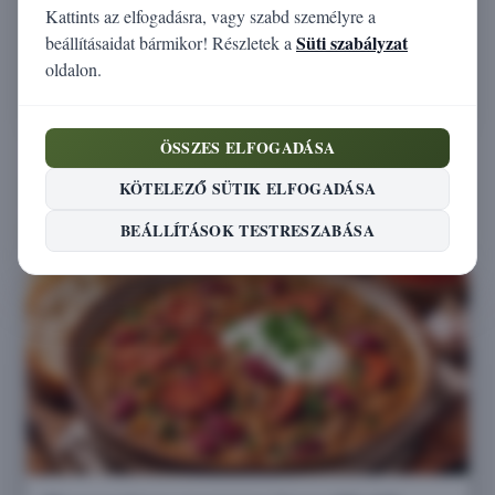
Cukor (g)
2
Kattints az elfogadásra, vagy szabd személyre a
Süti szabályzat
beállításaidat bármikor! Részletek a
Rost (g)
10,7
oldalon.
Só (g)
0,0
ÖSSZES ELFOGADÁSA
Receptek, amelyek tartalmazzák ezt az
KÖTELEZŐ SÜTIK ELFOGADÁSA
alapanyagot
BEÁLLÍTÁSOK TESTRESZABÁSA