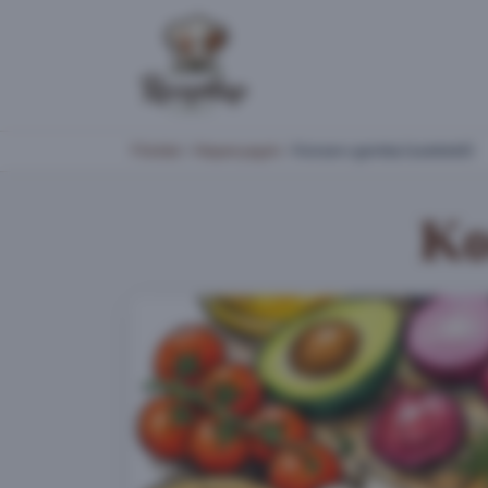
Főoldal
/
Alapanyagok
/
Konzerv gomba (szeletelt)
Ko