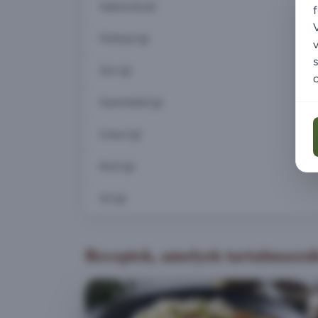
Kalória (kcal)
Fehérje (g)
Zsír (g)
o
Szénhidrát (g)
Cukor (g)
Rost (g)
Só (g)
Receptek, amelyek tartalmazzák