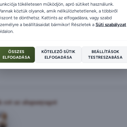
funkciója tökéletesen működjön, apró sütiket használunk.
Vannak köztük olyanok, amik nélkülözhetetlenek, a többiről
viszont te dönthetsz. Kattints az elfogadásra, vagy szabd
személyre a beállításaidat bármikor! Részletek a
Süti szabályzat
ldalon.
ÖSSZES
KÖTELEZŐ SÜTIK
BEÁLLÍTÁSOK
ELFOGADÁSA
ELFOGADÁSA
TESTRESZABÁSA
 ezt az alapanyagot