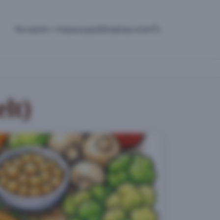
Receptek
Alapanyagok
Blog
Kapcsolat
lt)