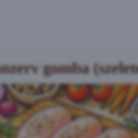
nzerv gomba (szelete