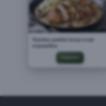
Tejszínes-gombás karaj recept
serpenyőben
Megnézem