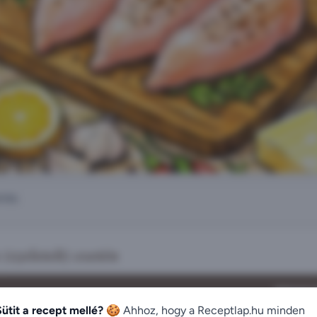
rás.
szeletelt) esetén
MENNYIS
Sütit a recept mellé? 🍪
Ahhoz, hogy a Receptlap.hu minden