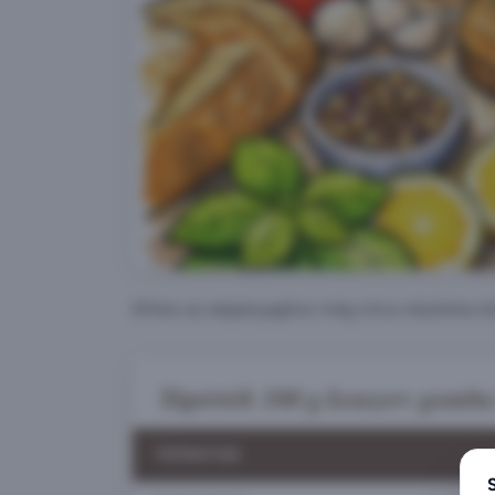
Ehhez az alapanyaghoz még nincs részletes leí
Tápérték 100 g konzerv gomba (
TÁPANYAG