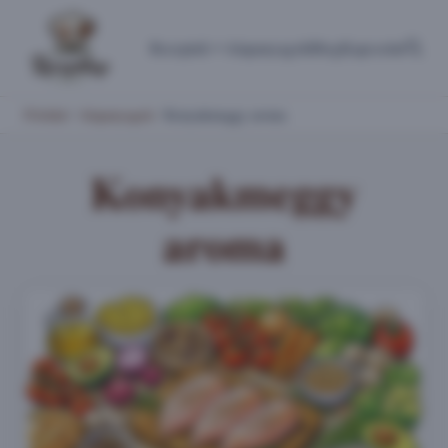
Receptek
Alapanyagok
Blog
Kapcsolat
Főoldal
/
Alapanyagok
/
Konyakmeggy aroma
Konyakmeggy
aroma