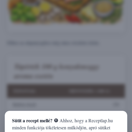
Ehhez az alapanyaghoz még nincs részletes leírás.
Tápérték 100 g konyakmeggy
aroma esetén
TÁPANYAG
MENNYISÉG (100 G)
Kalória (kcal)
270
Fehérje (g)
0
Sütit a recept mellé? 🍪
Ahhoz, hogy a Receptlap.hu
minden funkciója tökéletesen működjön, apró sütiket
Zsír (g)
0