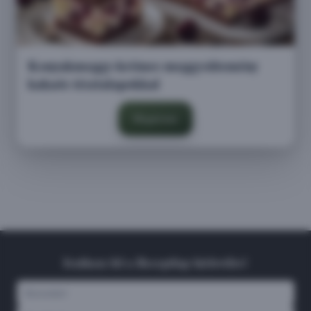
Konyakmeggy-krémes meggysütemény
kakaós tésztalapokkal
Megnézem
Iratkozz fel a Receptlap hírlevélre!