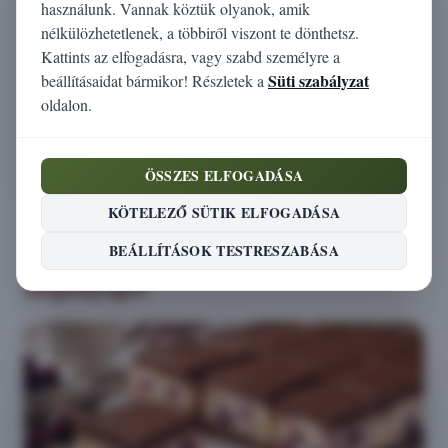
használunk. Vannak köztük olyanok, amik
nélkülözhetetlenek, a többiről viszont te dönthetsz.
Szénhidrát (g)
12
Kattints az elfogadásra, vagy szabd személyre a
Süti szabályzat
beállításaidat bármikor! Részletek a
Cukor (g)
12
oldalon.
Rost (g)
0
ÖSSZES ELFOGADÁSA
Só (g)
0
KÖTELEZŐ SÜTIK ELFOGADÁSA
Receptek, amelyek tartalmazzák ezt az
BEÁLLÍTÁSOK TESTRESZABÁSA
alapanyagot