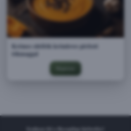
Krémes sütőtök krémleves pirított
tökmaggal
Megnézem
Iratkozz fel a Receptlap hírlevélre!