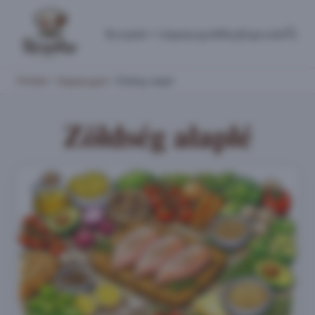
Receptek
Alapanyagok
Blog
Kapcsolat
Főoldal
/
Alapanyagok
/
Zöldség alaplé
Zöldség alaplé