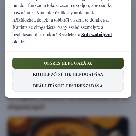
Fehérje (g)
0,3
minden funkciója tökéletesen működjön, apró sütiket
használunk. Vannak köztük olyanok, amik
Zsír (g)
0,1
nélkülözhetetlenek, a többiről viszont te dönthetsz.
Kattints az elfogadásra, vagy szabd személyre a
Szénhidrát (g)
2,5
Süti szabályzat
beállításaidat bármikor! Részletek a
oldalon.
Cukor (g)
1,2
Rost (g)
0,1
ÖSSZES ELFOGADÁSA
Só (g)
0,3
KÖTELEZŐ SÜTIK ELFOGADÁSA
BEÁLLÍTÁSOK TESTRESZABÁSA
Receptek, amelyek tartalmazzák ezt az
alapanyagot