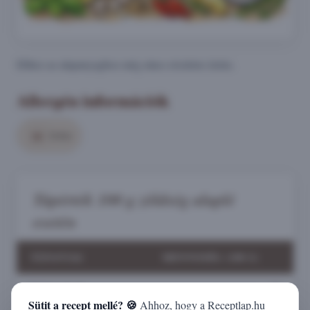
Ehhez az alapanyaghoz még nincs részletes leírás.
Allergén információk
Zeller
Tápérték 100 g zöldség alaplé
esetén
TÁPANYAG
MENNYISÉG (100 G)
Kalória (kcal)
12
Sütit a recept mellé? 🍪
Ahhoz, hogy a Receptlap.hu